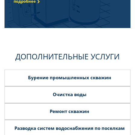
подробнее
ДОПОЛНИТЕЛЬНЫЕ УСЛУГИ
+
Бурение промышленных скважин
+
Бурение высокодебитных скважин любого уровня
Очистка воды
технологической сложности
+
Помощь в проведении анализов воды,
покупки
Ремонт скважин
систем очистки и их установка.
+
Процесс исправления неисправностей роботы
Разводка систем водоснабжения по поселкам
скважины.
Осуществляется как по гарантийному,