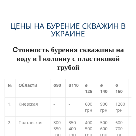
ЦЕНЫ НА БУРЕНИЕ СКВАЖИН В
УКРАИНЕ
Cтоимость бурения скважины на
воду в 1 колонну с пластиковой
трубой
№
Области
ø90
ø110
ø
ø
ø
125
140
160
№
Области
ø90
ø110
ø
ø
ø
1.
Киевская
-
-
600
900
1200
125
140
160
грн
грн
грн
2.
Полтавская
300-
350-
400-
500-
600-
350
400
500
600
700
грн
грн
грн
грн
грн