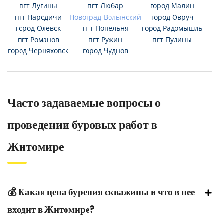
пгт Лугины
пгт Любар
город Малин
пгт Народичи
Новоград-Волынский
город Овруч
город Олевск
пгт Попельня
город Радомышль
пгт Романов
пгт Ружин
пгт Пулины
город Черняховск
город Чуднов
Часто задаваемые вопросы о
проведении буровых работ в
Житомире
💰 Какая цена бурения скважины и что в нее
входит в Житомире?