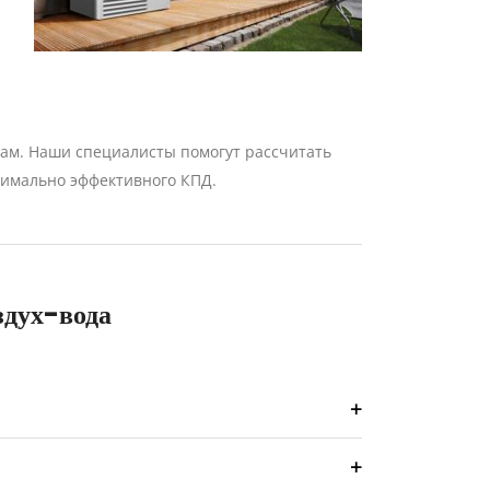
м. Наши специалисты помогут рассчитать
симально эффективного КПД.
здух-вода
не требует бурения или земляных работ и