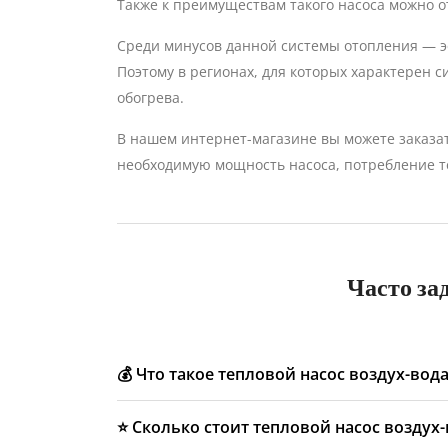
Также к преимуществам такого насоса можно о
Среди минусов данной системы отопления — эф
Поэтому в регионах, для которых характерен 
обогрева.
В нашем интернет-магазине вы можете заказа
необходимую мощность насоса, потребление те
Часто за
💰 Что такое тепловой насос воздух-вода
Это система отопления, которая берет тепло и
⭐️ Сколько стоит тепловой насос воздух
работает от электричества, расходуя его зна