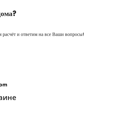
дома?
м расчёт и ответим на все Ваши вопросы!
com
аине