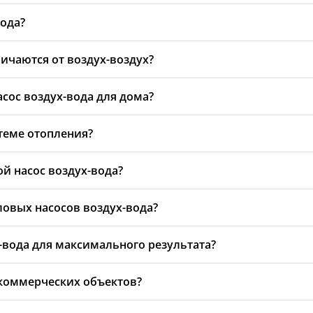
ема монтажных работ. Чтобы узнать точную стоимость для ваше
вода?
ладагентом. Фреон сжимается компрессором, нагревается и пер
ичаются от воздух-воздух?
яние через расширительный клапан и цикл повторяется непрер
пользуется для отопления, теплого пола и горячего водоснабжен
сос воздух-вода для дома?
ного контура, поэтому имеет более узкий спектр применения.
ъем помещений и необходимую мощность системы. Важно также
стеме отопления?
т бесплатную консультацию и помогут подобрать максимально 
 и дверей, так как он создает шум — помогает вибро- и звукои
ой насос воздух-вода?
контуру отопления, теплого пола или ГВС.
вание раз в год. Насос оснащен датчиками давления, темпера
ловых насосов воздух-вода?
вовремя выявить неисправности.
ти при температуре ниже -5°C. В регионах с суровыми зимами
х-вода для максимального результата?
ленный уровень шума, что требует правильного выбора места 
ом монтаже внешнего блока, качественной тепло- и звукоизол
 коммерческих объектов?
о подключить к солнечным батареям для полной автономности.
сы, склады и другие коммерческие объекты. Специалисты наш