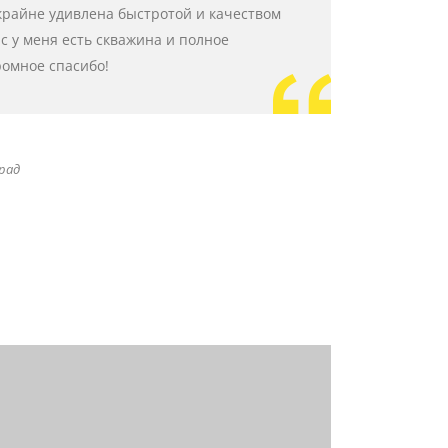
крайне удивлена быстротой и качеством
с у меня есть скважина и полное
ромное спасибо!
град