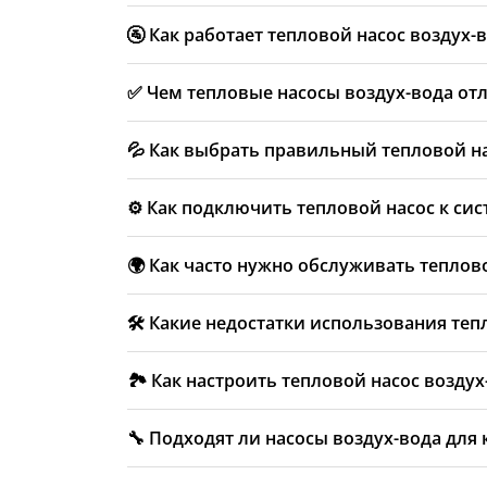
Цена зависит от мощности оборудования и объ
🚰 Как работает тепловой насос воздух-
указанному на сайте — рассчитаем бесплатно.
Вентилятор нагнетает воздух в испаритель с х
✅ Чем тепловые насосы воздух-вода отл
этого хладагент возвращается в жидкое состо
Насос воздух-вода нагревает воду, которая ис
💦 Как выбрать правильный тепловой на
непосредственно в воздух помещения без водя
Необходимо рассчитать теплопотери дома, об
⚙️ Как подключить тепловой насос к си
Специалисты “Юрского Горизонта” предоставя
Внешний блок устанавливают подальше от окон
🌍 Как часто нужно обслуживать теплов
любом удобном месте. Система подключается к 
Рекомендуется проводить техническое обслужи
🛠️ Какие недостатки использования теп
контроль за состоянием системы и позволяет 
Основной недостаток — снижение эффективнос
🏞️ Как настроить тепловой насос возду
обогрева. Также внешний блок создает опреде
Оптимальная работа достигается при правильн
🔧 Подходят ли насосы воздух-вода для
управления. При необходимости систему можн
Да, система успешно масштабируется под офи