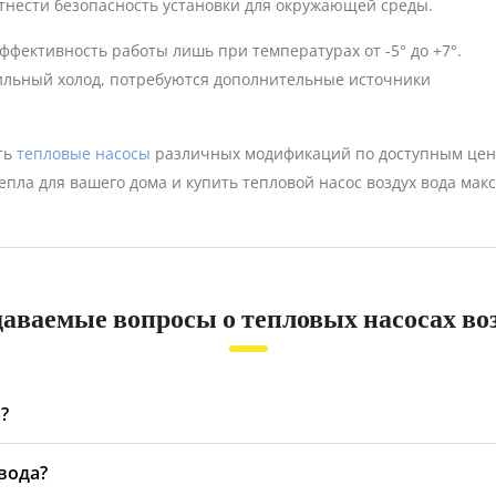
тнести безопасность установки для окружающей среды.
фективность работы лишь при температурах от -5° до +7°.
сильный холод, потребуются дополнительные источники
ть
тепловые насосы
различных модификаций по доступным цена
пла для вашего дома и купить тепловой насос воздух вода мак
даваемые вопросы о тепловых насосах во
?
з уличного воздуха и передает его в водяной контур дома. Она 
-вода?
чительно меньше, чем обычные электрические котлы.