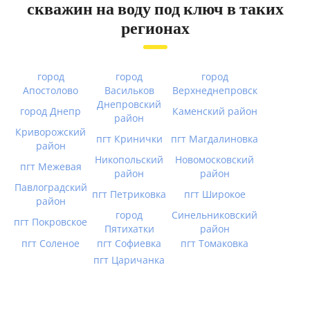
скважин на воду под ключ в таких
регионах
город
город
город
Апостолово
Васильков
Верхнеднепровск
Днепровский
город Днепр
Каменский район
район
Криворожский
пгт Кринички
пгт Магдалиновка
район
Никопольский
Новомосковский
пгт Межевая
район
район
Павлоградский
пгт Петриковка
пгт Широкое
район
город
Синельниковский
пгт Покровское
Пятихатки
район
пгт Соленое
пгт Софиевка
пгт Томаковка
пгт Царичанка