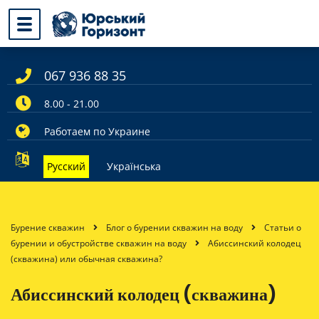
067 936 88 35
8.00 - 21.00
Работаем по Украине
Русский
Українська
Бурение скважин
Блог о бурении скважин на воду
Статьи о
бурении и обустройстве скважин на воду
Абиссинский колодец
(скважина) или обычная скважина?
Абиссинский колодец (скважина)