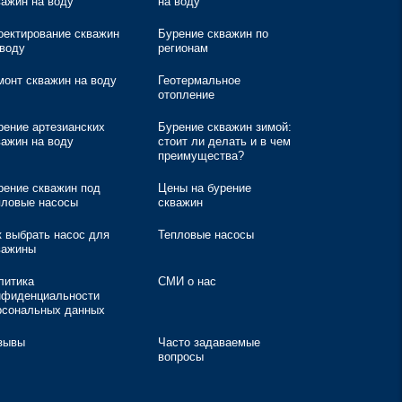
важин на воду
на воду
оектирование скважин
Бурение скважин по
 воду
регионам
монт скважин на воду
Геотермальное
отопление
рение артезианских
Бурение скважин зимой:
важин на воду
стоит ли делать и в чем
преимущества?
рение скважин под
Цены на бурение
пловые насосы
скважин
к выбрать насос для
Тепловые насосы
важины
литика
СМИ о нас
нфиденциальности
рсональных данных
зывы
Часто задаваемые
вопросы