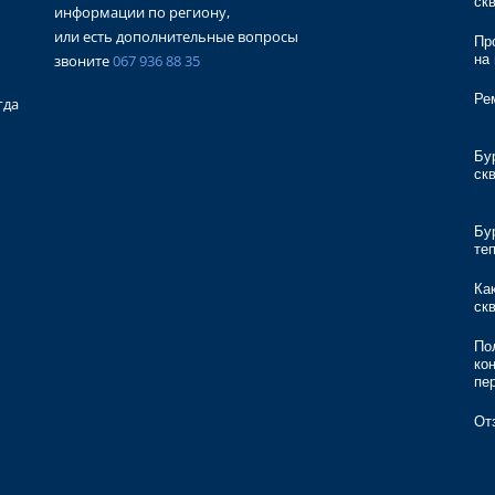
ск
информации по региону,
или есть дополнительные вопросы
Пр
звоните
067 936 88 35
на
Ре
гда
Бу
ск
Бу
те
Ка
ск
По
ко
пе
От