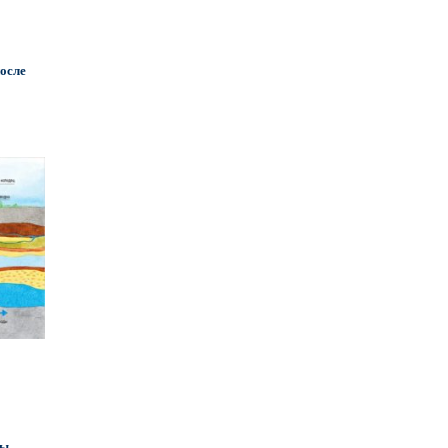
после
ты