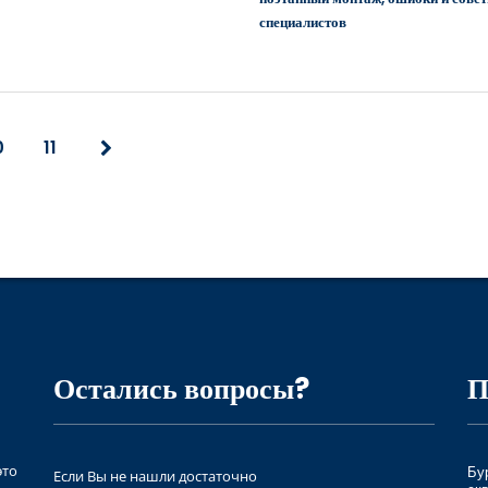
специалистов
0
11
Остались вопросы?
П
это
Бу
Если Вы не нашли достаточно