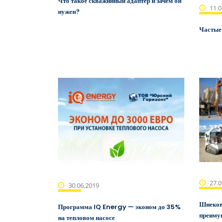
Что такое скважинный адаптер и зачем он
11.0
нужен?
Частые
27.0
30.06.2019
Шнеков
Программа IQ Energy — эконом до 35%
преимущ
на тепловом насосе