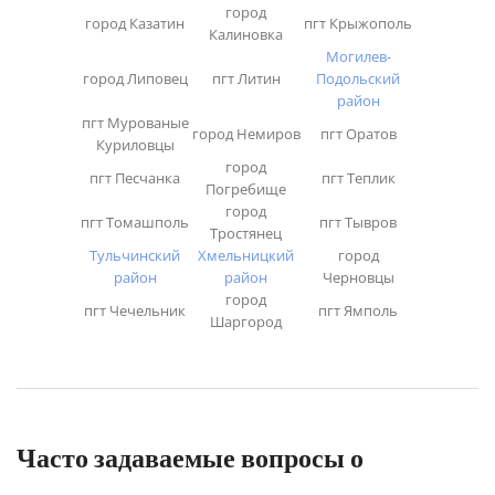
город
город Казатин
пгт Крыжополь
Калиновка
Могилев-
город Липовец
пгт Литин
Подольский
район
пгт Мурованые
город Немиров
пгт Оратов
Куриловцы
город
пгт Песчанка
пгт Теплик
Погребище
город
пгт Томашполь
пгт Тывров
Тростянец
Тульчинский
Хмельницкий
город
район
район
Черновцы
город
пгт Чечельник
пгт Ямполь
Шаргород
Часто задаваемые вопросы о