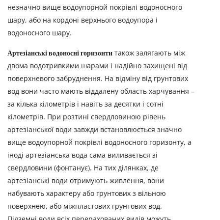
незначно вище водоупорной покрівлі водоносного
шару, або на кордоні верхнього водоупора і
водоносного шару.
Артезіанські водоносні горизонти
також залягають між
двома водотривкими шарами і надійно захищені від
поверхневого забруднення. На відміну від грунтових
вод вони часто мають віддалену область харчування –
за кілька кілометрів і навіть за десятки і сотні
кілометрів. При розтині свердловиною рівень
артезіанської води завжди встановлюється значно
вище водоупорной покрівлі водоносного горизонту, а
іноді артезіанська вода сама виливається зі
свердловини (фонтанує). На тих ділянках, де
артезіанські води отримують живлення, вони
набувають характеру або грунтових з вільною
поверхнею, або міжпластових грунтових вод.
Підземні води всіх перерахованих видів можуть