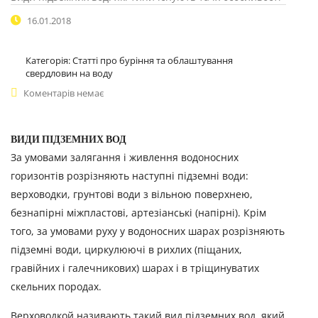
16.01.2018
Категорія:
Статті про буріння та облаштування
свердловин на воду
Коментарів немає
ВИДИ ПІДЗЕМНИХ ВОД
За умовами залягання і живлення водоносних
горизонтів розрізняють наступні підземні води:
верховодки, грунтові води з вільною поверхнею,
безнапірні міжпластові, артезіанські (напірні). Крім
того, за умовами руху у водоносних шарах розрізняють
підземні води, циркулюючі в рихлих (піщаних,
гравійних і галечникових) шарах і в тріщинуватих
скельних породах.
Верховодкой називають такий вид підземних вод, який