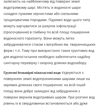
залягають на найближчому від поверхні землі
водотривкому шарі. Містять їх водоносні шари
складені пухкими зернистими або скельними
тріщинуватими породами. Підземні води цього типу
можуть харчуватися за рахунок інфільтрації
(просочування) в глибину по всій площі поширення
водоносного горизонту. Вони можуть легко
забруднюватися стоком з вигрібних ям, тваринницьких
ферм і т.п. Тому при використанні таких грунтових вод
для водопостачання необхідно забезпечити надійну
санітарну перевірку і охорону ділянки водозабору.
Грунтові безнапірні міжпластові води
з’єднуються з
поверхнею землі водопроникними шарами лише на
окремих ділянках свого поширення; на всій іншій
площі вони добре захищені від забруднення з
поверхні верхнім водотривких шаром. При розтині вод
рівень їх в свердловинах встановлюється або дуже