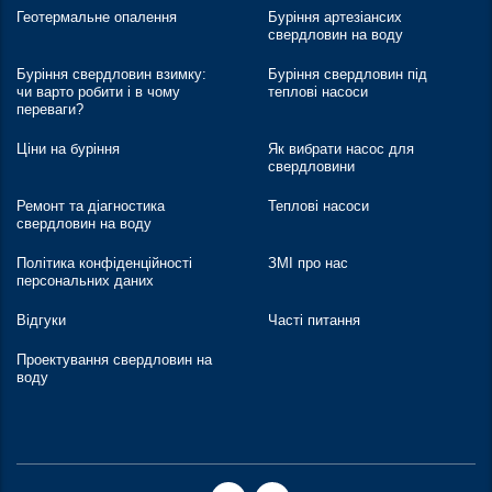
Геотермальне опалення
Буріння артезіансих
свердловин на воду
Буріння свердловин взимку:
Буріння свердловин під
чи варто робити і в чому
теплові насоси
переваги?
Ціни на буріння
Як вибрати насос для
свердловини
Ремонт та діагностика
Теплові насоси
свердловин на воду
Політика конфіденційності
ЗМІ про нас
персональних даних
Відгуки
Часті питання
Проектування свердловин на
воду