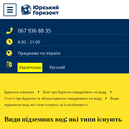
067 936 88 35
8.00 - 21.00
Працюємо по Україні
Українська
Русский
Бурение скважин
Блог про буріння свердловин на воду
Статті про буріння та облаштування свердловин на воду
Види
підземних вод: які типи існують та їх особливості
Види підземних вод: які типи існують