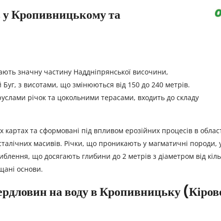
 у Кропивницькому та
ають значну частину Наддніпрянської височини,
Буг, з висотами, що змінюються від 150 до 240 метрів.
руслами річок та цокольними терасами, входить до складу
их картах та сформовані під впливом ерозійних процесів в обла
талічних масивів. Річки, що проникають у магматичні породи,
блення, що досягають глибини до 2 метрів з діаметром від кілько
щані основи.
вердловин на воду в Кропивницьку (Кіров