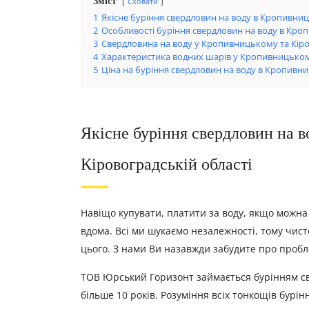
Зміст
Сховати
1
Якісне буріння свердловин на воду в Кропивниц
2
Особливості буріння свердловин на воду в Кроп
3
Свердловина на воду у Кропивницькому та Кіров
4
Характеристика водних шарів у Кропивницькому
5
Ціна на буріння свердловин на воду в Кропивни
Якісне буріння свердловин на 
Кіровоградській області
Навіщо купувати, платити за воду, якщо можна
вдома. Всі ми шукаємо незалежності, тому чист
цього. З нами Ви назавжди забудите про пробл
ТОВ Юрський Горизонт займається бурінням св
більше 10 років. Розуміння всіх тонкощів бурінн