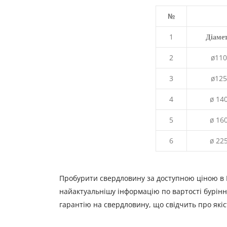
№
1
Діаме
2
ø110
3
ø125
4
ø 14
5
ø 16
6
ø 22
Пробурити свердловину за доступною ціною в 
найактуальнішу інформацію по вартості бурінн
гарантію на свердловину, що свідчить про якіст