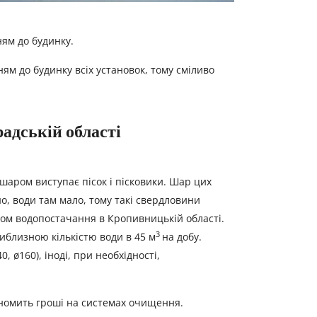
ям до будинку.
м до будинку всіх установок, тому сміливо
адській області
шаром виступає пісок і пісковики. Шар цих
но, води там мало, тому такі свердловини
елом водопостачання в Кропивницькій області.
3
риблизною кількістю води в 45 м
на добу.
 ø160), іноді, при необхідності,
ономить гроші на системах очищення.