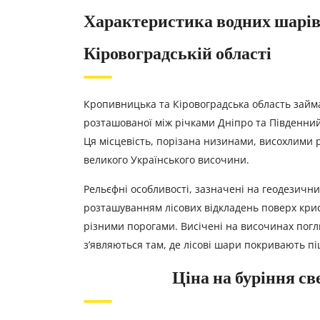
Характеристика водних шарів
Кіровоградській області
Кропивницька та Кіровоградська область займ
розташованої між річками Дніпро та Південний 
Ця місцевість, порізана низинами, висохлими 
великого Українського височини.
Рельєфні особливості, зазначені на геодезичн
розташуванням лісових відкладень поверх крис
різними порогами. Висічені на височинах погли
з’являються там, де лісові шари покривають пі
Ціна на буріння с