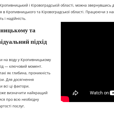
Кропивницький і Кіровоградській області, можна звернувшись 
я в Кропивницького та Кіровоградської області. Працюючи з на
ь і надійність.
вницькому та
відуальний підхід
и на воду у Кропивницькому
дхід — ключовий момент.
такі як глибина, проникність
три. Для досягнення
 всі ці фактори.
може визначити найкращий
тися про всю необхідну
ртості послуг.