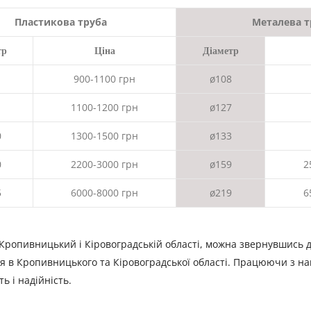
Пластикова труба
Металева т
тр
Ціна
Діаметр
900-1100 грн
ø108
1100-1200 грн
ø127
0
1300-1500 грн
ø133
0
2200-3000 грн
ø159
2
5
6000-8000 грн
ø219
6
Кропивницький і Кіровоградській області, можна звернувшись 
я в Кропивницького та Кіровоградської області. Працюючи з на
ь і надійність.