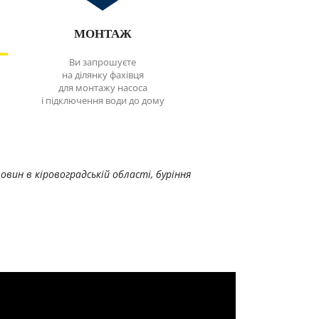
МОНТАЖ
Ви запрошуєте
на ділянку фахівця
для монтажу насоса
і підключення води до дому
вин в кіровоградській області, буріння