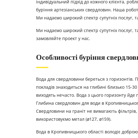
індивідуальний підхід до кожного клієнта, робл
буріння артезіанських свердловин. Наша робот
Ми надаємо широкий спектр супутніх послуг, т
Ми надаємо широкий спектр супутніх послуг, т
замовляйте проект у нас.
Особливості буріння свердлов
Вода для свердловини береться з горизонтів. 
покладів знаходиться на глибині близько 15-30 
виходять нечасто. Вода з цього горизонту йде 
Глибина свердловин для води в Кропивницького 
Свердловини на граніт не вимагають фільтрів, в
використовуємо метал (ø127, ø159).
Вода в Кропивницького області володіє доброю