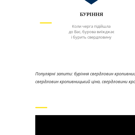
БУРІННЯ
Коли черга підійшла
до Вас, бурова виїжджає
і бурить свердловину
Популярні запити: буріння свердловин кропивниц
свердловин кропивницький ціна, свердловини кр