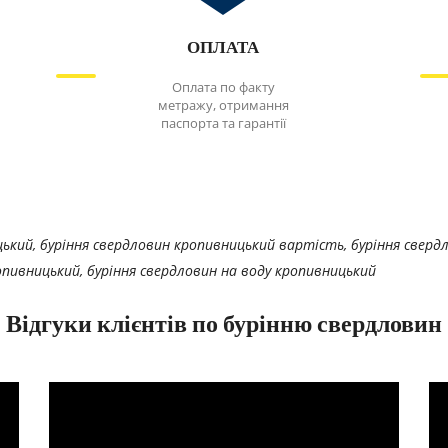
ОПЛАТА
Оплата по факту
метражу, отримання
паспорта та гарантії
ький, буріння свердловин кропивницький вартість, буріння свердло
опивницький, буріння свердловин на воду кропивницький
Відгуки клієнтів по бурінню свердловин