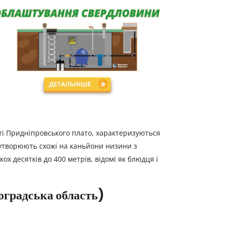
сті Придніпровського плато, характеризуються
 утворюють схожі на каньйони низини з
х десятків до 400 метрів, відомі як блюдця і
оградська область)