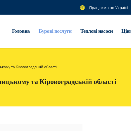
Працюємо по Україні
Головна
Бурові послуги
Теплові насоси
Цін
кому та Кіровоградській області
ицькому та Кіровоградській області