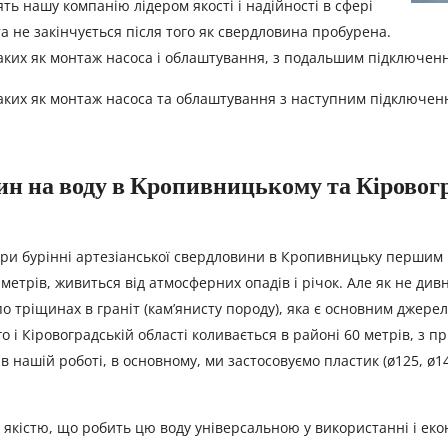
ять нашу компанію лідером якості і надійності в сфері
а не закінчується після того як свердловина пробурена.
аких як монтаж насоса і облаштування, з подальшим підключенн
аких як монтаж насоса та облаштування з наступним підключення
ин на воду в Кропивницькому та Кіровогр
При бурінні артезіанської свердловини в Кропивницьку першим 
метрів, живиться від атмосферних опадів і річок. Але як не див
по тріщинах в граніт (кам’янисту породу), яка є основним джер
і Кіровоградській області коливається в районі 60 метрів, з п
 нашій роботі, в основному, ми застосовуємо пластик (ø125, ø140,
 якістю, що робить цю воду універсальною у використанні і ек