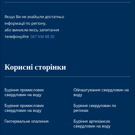
Якщо Ви не знайшли достатньо
інформації по регіону,
або виникли якісь запитання
телефонуйте
067 936 88 35
Корисні сторінки
Буріння промислових
Облаштування свердловин на
свердловин на воду
воду
Буріння промислових
Буріння свердловин по
свердловин на воду
регіонах
Геотермальне опалення
Буріння артезіансих
свердловин на воду