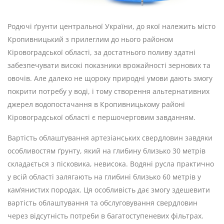
Родючі ґрунти центральної України, до якої належить місто
Кропивницький з прилеглим до нього районом
Кіровоградської області, за достатнього поливу здатні
забезпечувати високі показники врожайності зернових та
овочів. Але далеко не щороку природні умови дають змогу
покрити потребу у воді, і тому створення альтернативних
джерел водопостачання в Кропивницькому районі
Кіровоградської області є першочерговим завданням.
Вартість облаштування артезіанських свердловин завдяки
особливостям ґрунту, який на глибину близько 30 метрів
складається з пісковика, невисока. Водяні русла практично
у всій області залягають на глибині близько 60 метрів у
кам’янистих породах. Ця особливість дає змогу здешевити
вартість облаштування та обслуговування свердловин
через відсутність потреби в багатоступеневих фільтрах.