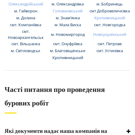
Олександрійський
м. Олександрівка
м. Бобринець
м. Гайворон
Голованівський
смт Добровеличківка
м. Долина
м. Знам’янка
Кропивницький
смт. Компаніївка
м. Мала Виска
смт. Новгородка
смт.
м. Новомиргород
Новоукраїнський
Новоархангельськ
смт. Вільшанка
смт. Онуфріївка
смт. Петрове
м. Світловодськ
м. Благовіщенське
смт. Устинівка
Кропивницький
Часті питання про проведення
бурових робіт
Які документи надає наша компанія на