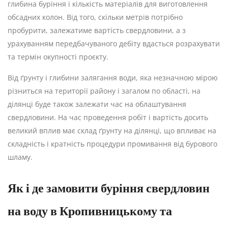
глибина буріння і кількість матеріалів для виготовлення
обсадних колон. Від того, скільки метрів потрібно
пробурити, залежатиме вартість свердловини, а з
урахуванням передбачуваного дебіту вдасться розрахувати
та термін окупності проєкту.
Від ґрунту і глибини залягання води, яка незначною мірою
різниться на території району і загалом по області, на
ділянці буде також залежати час на облаштування
свердловини. На час проведення робіт і вартість досить
великий вплив має склад ґрунту на ділянці, що впливає на
складність і кратність процедури промивання від бурового
шламу.
Як і де замовити буріння свердловин
на воду в Кропивницькому та