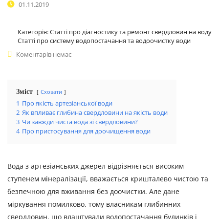
01.11.2019
Категорія:
Статті про діагностику та ремонт свердловин на воду
Статті про систему водопостачання та водоочистку води
Коментарів немає
Зміст
Сховати
1
Про якість артезіанської води
2
Як впливає глибина свердловини на якість води
3
Чи завжди чиста вода зі свердловини?
4
Про пристосування для доочищення води
Вода з артезіанських джерел відрізняється високим
ступенем мінералізації, вважається кришталево чистою та
безпечною для вживання без доочистки. Але дане
міркування помилково, тому власникам глибинних
свердловин, що влаштували водопостачання будинків і