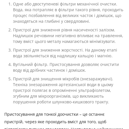
Одне або двоступеневі фільтри механічної очистки.
Вода, яка потрапляє в фільтри такого рівня, проходить
процес позбавлення від великих часток і домішок, що
знаходяться на глибині у свердловині.
Пристрої для зниження рівня насиченості залізом.
Надлишок речовини негативно впливає на травлення,
тому вміст цього металу намагаються мінімізувати.
Пристрої для зниження жорсткості. На даному етапі
вода звільняється від надлишку кальцію і магнію.
Вугільний фільтр. Пристосування дозволяє очистити
воду від дрібних частинок і домішок.
Пристрій для знищення мікробів (знезаражувачі).
Техніка знезараження артезіанської води в цьому
пристрої полягає в опроміненні ультрафіолетом,
згубним для мікроорганізмів, що викликають
порушення роботи шлунково-кишкового тракту.
Пристосування для тонкої доочистки – це останнє
пристрій, через яке проходить вміст для того, щоб