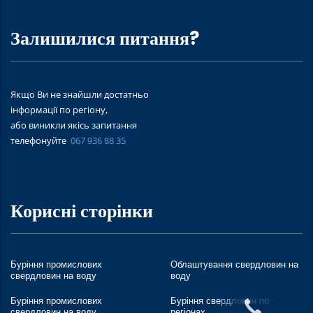
Залишилися питання?
Якщо Ви не знайшли достатньо
інформації по регіону,
або виникли якісь запитання
телефонуйте
067 936 88 35
Корисні сторінки
Буріння промислових
Облаштування свердловин на
свердловин на воду
воду
Буріння промислових
Буріння свердловин по
свердловин на воду
регіонах