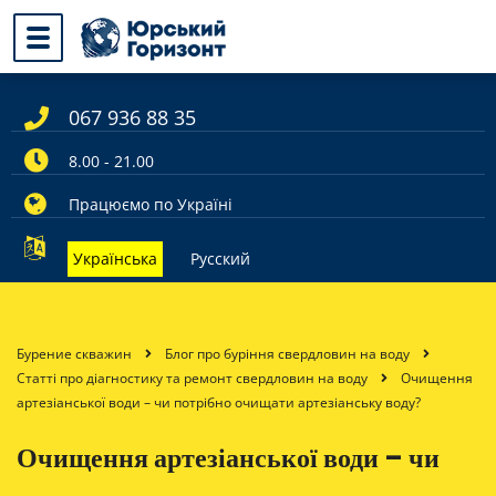
067 936 88 35
8.00 - 21.00
Працюємо по Україні
Українська
Русский
Бурение скважин
Блог про буріння свердловин на воду
Статті про діагностику та ремонт свердловин на воду
Очищення
артезіанської води – чи потрібно очищати артезіанську воду?
Очищення артезіанської води – чи