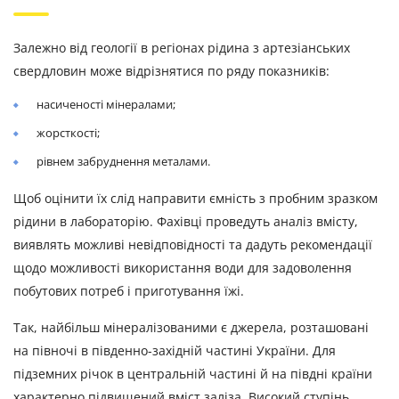
Залежно від геології в регіонах рідина з артезіанських
свердловин може відрізнятися по ряду показників:
насиченості мінералами;
жорсткості;
рівнем забруднення металами.
Щоб оцінити їх слід направити ємність з пробним зразком
рідини в лабораторію. Фахівці проведуть аналіз вмісту,
виявлять можливі невідповідності та дадуть рекомендації
щодо можливості використання води для задоволення
побутових потреб і приготування їжі.
Так, найбільш мінералізованими є джерела, розташовані
на півночі в південно-західній частині України. Для
підземних річок в центральній частині й на півдні країни
характерно підвищений вміст заліза. Високий ступінь