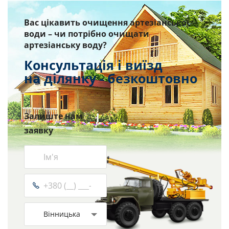
Вас цікавить очищення артезіанської
води – чи потрібно очищати
артезіанську воду?
Консультація і виїзд
на ділянку - безкоштовно
Залиште нам
заявку
Вінницька