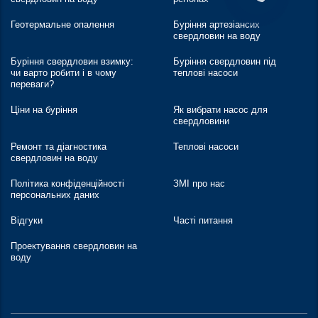
Геотермальне опалення
Буріння артезіансих
свердловин на воду
Буріння свердловин взимку:
Буріння свердловин під
чи варто робити і в чому
теплові насоси
переваги?
Ціни на буріння
Як вибрати насос для
свердловини
Ремонт та діагностика
Теплові насоси
свердловин на воду
Політика конфіденційності
ЗМІ про нас
персональних даних
Відгуки
Часті питання
Проектування свердловин на
воду