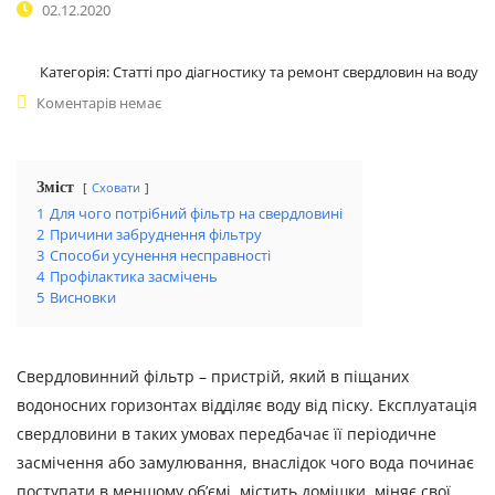
02.12.2020
Категорія:
Статті про діагностику та ремонт свердловин на воду
Коментарів немає
Зміст
Сховати
1
Для чого потрібний фільтр на свердловині
2
Причини забруднення фільтру
3
Способи усунення несправності
4
Профілактика засмічень
5
Висновки
Свердловинний фільтр – пристрій, який в піщаних
водоносних горизонтах відділяє воду від піску. Експлуатація
свердловини в таких умовах передбачає її періодичне
засмічення або замулювання, внаслідок чого вода починає
поступати в меншому об’ємі, містить домішки, міняє свої