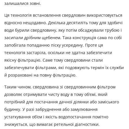
залишалися зовні.
Ця технологія встановлення свердловин використовується
відносно нещодавно. Декілька десятиліть тому для здобичі
води бурили свердловину, яку потім обсаджували трубою і
засипали дрібним щебенем. Така конструкція сама по собі
запобігала попаданню піску усередину. Проте ця
технологія застаріла, оскільки не здатна забезпечити
якісну фільтрацію. Саме тому свердловини стали
забезпечувати фільтрами, які подовжують термін їх служби
й розраховані на повну фільтрацію.
Таким чином, свердловина зі свердловинним фільтром
дозволяє отримувати чисту воду в тому об’ємі, який
потрібний для постачання дачної ділянки або заміського
будинку. У разі забруднення або замулювання
устаткування об’єм і якість водопостачання помітно
знижується, що вимагає ретельної діагностики.