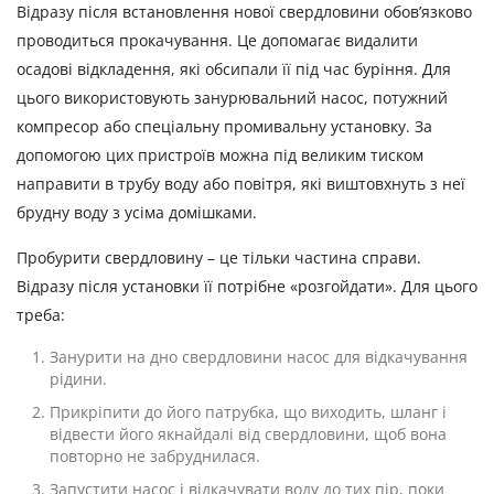
Відразу після встановлення нової свердловини обов’язково
проводиться прокачування. Це допомагає видалити
осадові відкладення, які обсипали її під час буріння. Для
цього використовують занурювальний насос, потужний
компресор або спеціальну промивальну установку. За
допомогою цих пристроїв можна під великим тиском
направити в трубу воду або повітря, які виштовхнуть з неї
брудну воду з усіма домішками.
Пробурити свердловину – це тільки частина справи.
Відразу після установки її потрібне «розгойдати». Для цього
треба:
Занурити на дно свердловини насос для відкачування
рідини.
Прикріпити до його патрубка, що виходить, шланг і
відвести його якнайдалі від свердловини, щоб вона
повторно не забруднилася.
Запустити насос і відкачувати воду до тих пір, поки