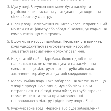
Мул у воді. Замулювання може бути наслідком
рідкісного використання устаткування, ушкодження
сітки або зносу фільтру.
Пісок у воді. Запісочення виникає через неправильний
монтаж сітки фільтру або обсадної колони, ушкодження
компонентів, що фільтрують.
Відсутність набору гідробака. Несправність виникає,
коли ушкоджується занурювальний насос або
ламається автоматичний блок управління.
Недостатній набір гідробака. Якщо гідробак не
наповнюється, це може вказувати на засмічення
елементів, що фільтрують, знос труби або насоса,
закінчення терміну експлуатації свердловини.
Молочно-біла вода. Таке забарвлення вказує на те, що
у воді є присутньою глина, мул або пісок. Вони
потрапляють в неї тоді, коли обсадна труба втрачає
герметичність, а також при використанні
неправильного фільтру і рідкісному водозаборі.
Рудо-червона вода. Червоне або руде забарвлення