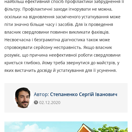
найбільш ефективний спосіб профілактики забруднення її
фільтру. Профілактичні заходи ігнорувати не можна,
оскільки на відновлення засміченого устаткування може
піти значно більше часу і засобів. Для їх проведення
власник свердловини повинен викликати фахівців.
Несвоєчасна і безграмотна діагностика також може
спровокувати серйозну несправність. Якщо власник
розуміє, що причина неефективної роботи свердловини
криється глибоко, йому треба звернутися до майстрів, у
яких вистачить досвіду й устаткування для її усунення.
Автор:
Степаненко Сергій Іванович
02.12.2020