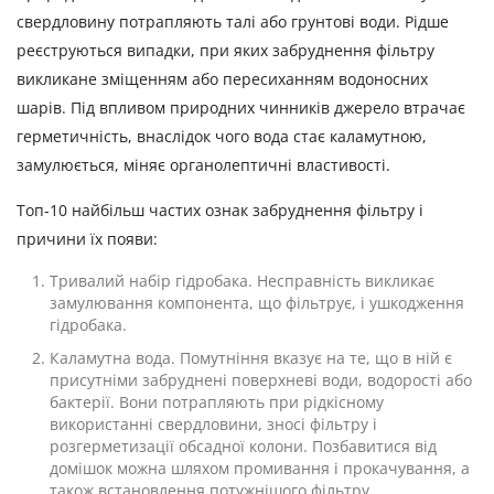
свердловину потрапляють талі або грунтові води. Рідше
реєструються випадки, при яких забруднення фільтру
викликане зміщенням або пересиханням водоносних
шарів. Під впливом природних чинників джерело втрачає
герметичність, внаслідок чого вода стає каламутною,
замулюється, міняє органолептичні властивості.
Топ-10 найбільш частих ознак забруднення фільтру і
причини їх появи:
Тривалий набір гідробака. Несправність викликає
замулювання компонента, що фільтрує, і ушкодження
гідробака.
Каламутна вода. Помутніння вказує на те, що в ній є
присутніми забруднені поверхневі води, водорості або
бактерії. Вони потрапляють при рідкісному
використанні свердловини, зносі фільтру і
розгерметизації обсадної колони. Позбавитися від
домішок можна шляхом промивання і прокачування, а
також встановлення потужнішого фільтру.