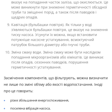
вказує на попадання часток заліза, що окислюється. Це
може виникнути при зниженні герметичності обсадної
труби та зміщенні порід, а також після паводків і
щедрих опадів.
Кавітація (бульбашки повітря). Як тільки у воді
з’являються бульбашки повітря, це вказує на зниження
тиску насоса. Усунути їх можна, якщо встановити
потужніше насосне устаткування, всмоктуючий
патрубок більшого діаметру або гнучкі труби.
Зміна смаку води. Зміна смаку може бути наслідком
попадання мікроорганізмів або хімікатів. Це виникає
після опадів, сезонних паводків, порушення
герметичності устаткування.
Засмічення компонентів, що фільтрують, можна визначити
не лише по зміні об’єму або якості водопостачання. Іноді
про це говорить:
різке збільшення енергоспоживання,
посилена вібрація насоса,