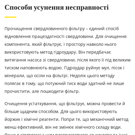
Способи усунення несправності
Прочищення свердловинного фільтру – єдиний спосіб
відновлення працездатності свердловини. Для очищення
компонента, який фільтрує, і простору навколо нього
використовують метод гідроудару. Він передбачає
витягання насоса зі свердловини, після якого її під великим
тиском наповнюють водою. Гідроудар руйнує мул, пісок і
мінерали, що осіли на фільтрі. Недолік цього методу
полягає в тому, що потужний тиск води здатний не лише
прочистити, але пошкодити фільтр.
Очищення устаткування, що фільтрує, можна провести й
більше щадним способом. Для цього використовують
йоржик і хімічні реагенти. Попри те, що механічний метод
менш ефективний, він не змінює хімічного складу води.
Якщо в комплексі з ним використовуються кислоти та інші