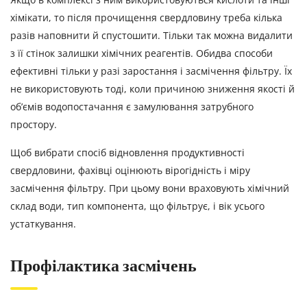
хімікати, то після прочищення свердловину треба кілька
разів наповнити й спустошити. Тільки так можна видалити
з її стінок залишки хімічних реагентів. Обидва способи
ефективні тільки у разі заростання і засмічення фільтру. Їх
не використовують тоді, коли причиною зниження якості й
об’ємів водопостачання є замулювання затрубного
простору.
Щоб вибрати спосіб відновлення продуктивності
свердловини, фахівці оцінюють вірогідність і міру
засмічення фільтру. При цьому вони враховують хімічний
склад води, тип компонента, що фільтрує, і вік усього
устаткування.
Профілактика засмічень