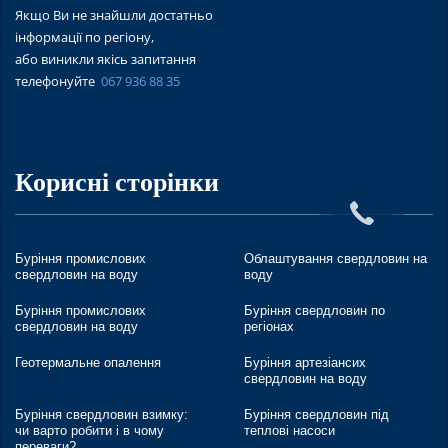
Якщо Ви не знайшли достатньо
інформації по регіону,
або виникли якісь запитання
телефонуйте
067 936 88 35
Корисні сторінки
Буріння промислових
Облаштування свердловин на
свердловин на воду
воду
Буріння промислових
Буріння свердловин по
свердловин на воду
регіонах
Геотермальне опалення
Буріння артезіансих
свердловин на воду
Буріння свердловин взимку:
Буріння свердловин під
чи варто робити і в чому
теплові насоси
переваги?