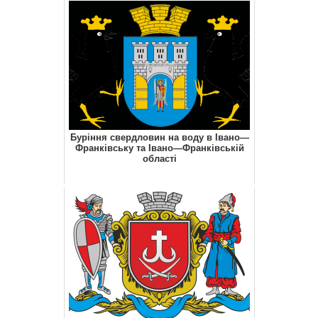
Буріння свердловин на воду в Івано—
Франківську та Івано—Франківській
області