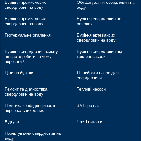
Буріння промислових
Облаштування свердловин на
свердловин на воду
воду
Буріння промислових
Буріння свердловин по
свердловин на воду
регіонах
Геотермальне опалення
Буріння артезіансих
свердловин на воду
Буріння свердловин взимку:
Буріння свердловин під
чи варто робити і в чому
теплові насоси
переваги?
Ціни на буріння
Як вибрати насос для
свердловини
Ремонт та діагностика
Теплові насоси
свердловин на воду
Політика конфіденційності
ЗМІ про нас
персональних даних
Відгуки
Часті питання
Проектування свердловин на
воду