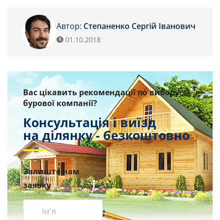
Автор:
Степаненко Сергій Іванович
01.10.2018
Вас цікавить рекомендації по вибору
бурової компанії?
Консультація і виїзд
на ділянку - безкоштовно
Залиште нам
заявку